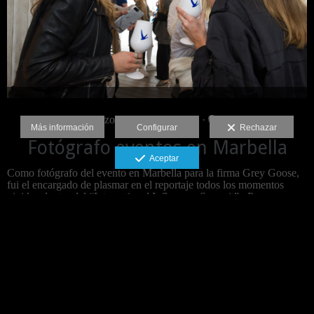
23 marzo 2018 ·
Novedades
·
·
Más información
Configurar
Rechazar
Fotógrafo eventos en Marbella
Aceptar
Como fotógrafo del evento en Marbella para la firma Grey Goose,
fui el encargado de plasmar en el reportaje todos los momentos
vividos dentro del “International Influencer Summit” . Pocas...
Leer más